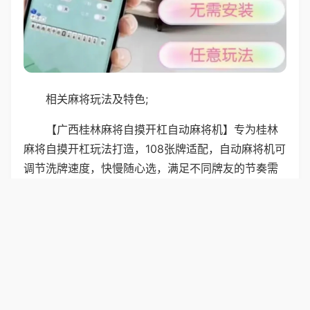
相关麻将玩法及特色;
【广西桂林麻将自摸开杠自动麻将机】专为桂林
麻将自摸开杠玩法打造，108张牌适配，自动麻将机可
调节洗牌速度，快慢随心选，满足不同牌友的节奏需
求，零故障零卡牌，麻将牌光滑耐磨不易褪色，桌面
易清洁打理，不管是家用还是小店商用，都能随时随
地开启地道广西麻将局，玩得尽兴又轻松。
普通麻将机适配广西北海麻将玩法，108张牌通
用，自摸胡、杠开胡、抢杠胡均可，机器可调节洗牌
速度，不卡牌不飞牌，桌面易清洁，麻将质感细腻，