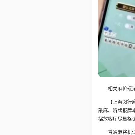
相关麻将玩法
【上海闵行
敲麻、听牌报牌
摆放客厅尽显格
普通麻将机