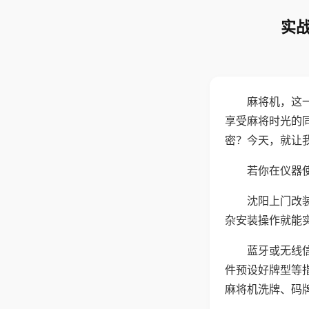
实战
麻将机，这
享受麻将时光的
密？今天，就让
若你在仪器使
沈阳上门改
杂安装操作就能
蓝牙或无线
件预设好牌型等
麻将机洗牌、码