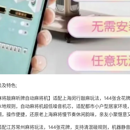
及特色;
麻将敲麻听牌自动麻将机】适配上海闵行敲麻玩法，144张含花
本地规则，自动麻将机超低噪音机芯，适配都市小户型居家环境
调，操作便捷，还原老上海麻将慢节奏休闲韵味，亲友小聚惬意
适配江苏常州麻将玩法，144张花牌，支持清混碰规则，机器静