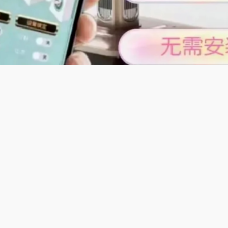
及特色;
麻将七小对自动麻将机】适配云南昆明七小对、清一色玩法，自
不滑牌，洗牌静音降噪，居家使用安心无扰，操作极简一键启动
松参与，麻将牌大字体清晰易辨，视觉舒适，家庭休闲娱乐必备