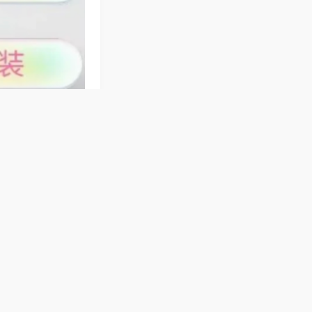
动麻将机四脚防滑
，无需复杂设置，
，随时畅享惬意牌