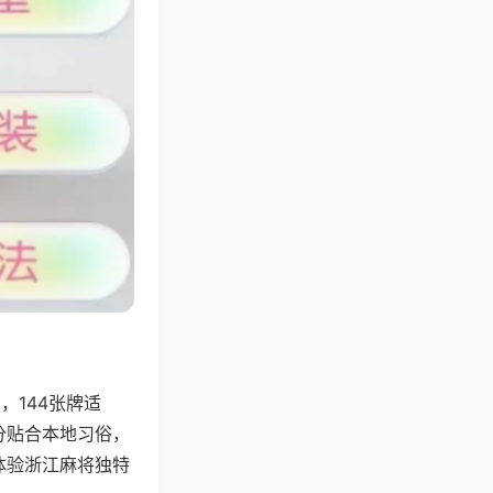
144张牌适
分贴合本地习俗，
体验浙江麻将独特