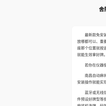
舍
最新款免安
放哪都可以、重要
座那个位置就按
就能生效拿好牌
若你在仪器使
南昌自动麻
安装操作就能实
蓝牙或无线
件预设好牌型等
麻将机洗牌、码