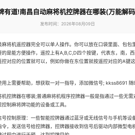
牌有道!南昌自动麻将机控牌器在哪装(万能解码
发布时间：2026年08月09日
装麻将机遥控器完全可以单人操作。你可以放在口袋里面、包包
的是能方便操作，遥控上有A,B,C,D四个按键，代表东，南，
遥控对应的位置就可以，例如你做在东位置就按遥控对应的A键
。
用上需要帮助，想获取一对一指导，添加微信号; kkss8691 随
将机控牌器在哪装;普通麻将机程序控牌器一般是指通过一些无需
现控制麻将牌功能的设备或工具。
信号控制原理：一些智能控牌器通过蓝牙或无线信号与手机等设
指令，发送信号给控牌器，控牌器接收到信号后驱动内部微型电
牌过程中进行干预，达到控牌目的。