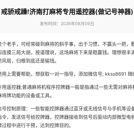
戒骄戒躁!济南打麻将专用遥控器(做记号神器)
发布时间：2026年08月09日
是个老手，可经常碰到麻将的斜乎事，出于习惯，不赢头一把，
四连摸三局大胡，按道理说，这场麻将下来是稳赢钱。理想很丰
逆风局，归根到底还是输钱。
用上需要帮助，想获取一对一指导，添加微信号; kkss8691 随
专用遥控器;普通麻将机程序控牌器一般是指通过一些无需对麻将
麻将牌功能的设备或工具。
信号控制原理：一些智能控牌器通过蓝牙或无线信号与手机等设
指令，发送信号给控牌器，控牌器接收到信号后驱动内部微型电
牌过程中进行干预，达到控牌目的。