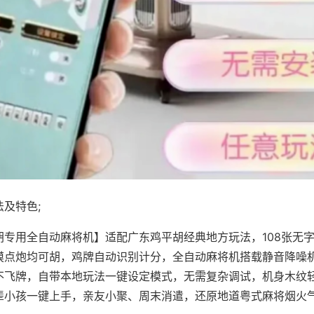
及特色;
胡专用全自动麻将机】适配广东鸡平胡经典地方玩法，108张无
摸点炮均可胡，鸡牌自动识别计分，全自动麻将机搭载静音降噪机
不飞牌，自带本地玩法一键设定模式，无需复杂调试，机身木纹
辈小孩一键上手，亲友小聚、周末消遣，还原地道粤式麻将烟火