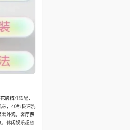
字花牌精准适配，
芯，40秒极速洗
轻奢外观，客厅摆
气，休闲娱乐超省