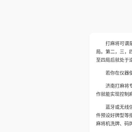
打麻将可谓
局。第二，三，
至四局后就处于
若你在仪器使
济南打麻将
作就能实现控制
蓝牙或无线
件预设好牌型等
麻将机洗牌、码