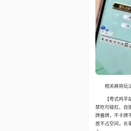
相关麻将玩法
【粤式鸡平
禁吃可碰杠、自
牌叠牌，不卡牌
放不占空间，长