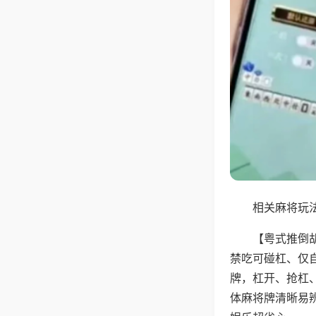
相关麻将玩法
【粤式推倒
禁吃可碰杠、仅
牌，杠开、抢杠
体麻将牌清晰易