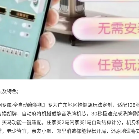
及特色;
胡专属·全自动麻将机】专为广东地区推倒胡玩法定制，适配108
自摸胡牌，自动麻将机搭载静音洗牌机芯，30秒极速完成洗牌叠
、买马功能一键适配，庄家买2马闲家买1马自动结算计分，机身
辨，老少皆宜，亲友小聚、邻里消遣都能轻松开局，还原地道粤