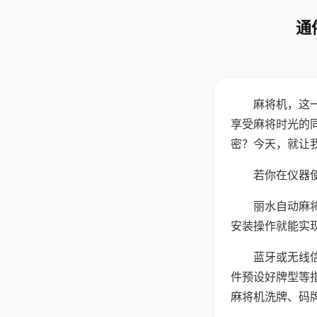
通
麻将机，这
享受麻将时光的
密？今天，就让
若你在仪器使
丽水自动麻
安装操作就能实
蓝牙或无线
件预设好牌型等
麻将机洗牌、码