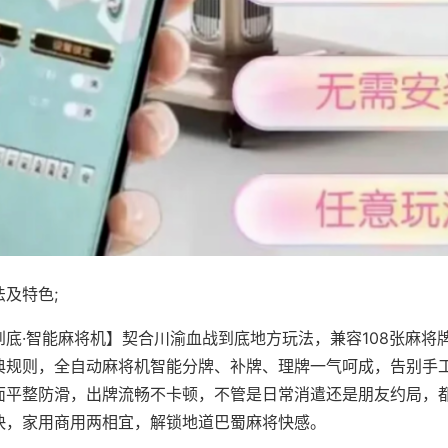
及特色;
到底·智能麻将机】契合川渝血战到底地方玩法，兼容108张麻将
典规则，全自动麻将机智能分牌、补牌、理牌一气呵成，告别手
面平整防滑，出牌流畅不卡顿，不管是日常消遣还是朋友约局，
快，家用商用两相宜，解锁地道巴蜀麻将快感。