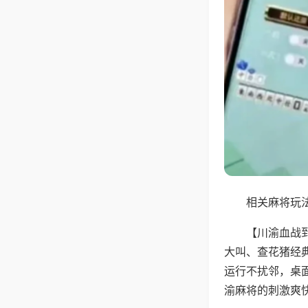
相关麻将玩法
【川渝血战
大叫、查花猪经
运行不扰邻，桌
渝麻将的刺激爽