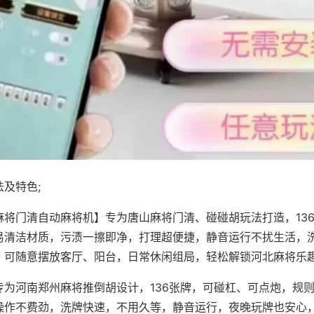
及特色;
麻将门清自动麻将机】专为唐山麻将门清、碰碰胡玩法打造，13
易清洁材质，污渍一擦即净，打理超便捷，静音运行不扰生活，
，可随意摆放客厅、阳台，日常休闲组局，轻松解锁河北麻将乐
专为河南郑州麻将推倒胡设计，136张牌，可碰杠、可点炮，规
操作不费劲，洗牌快速，不用久等，静音运行，夜晚玩牌也安心