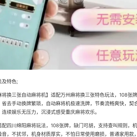
及特色;
麻将换三张自动麻将机】适配万州麻将换三张特色玩法，108张
，省去手动换牌繁琐，自动麻将机极速洗牌，节奏流畅爽快，契
，连续娱乐无压力，沉浸式感受重庆麻将欢乐。
适配四川绵阳麻将玩法，108张牌，缺门可胡，支持查叫规则，
噪音，不扰邻，机身材质厚实，不怕日常使用磨损，普通家用款