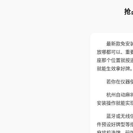
抢
最新款免安
放哪都可以、重要
座那个位置就按
就能生效拿好牌
若你在仪器使
杭州自动麻
安装操作就能实
蓝牙或无线
件预设好牌型等
麻将机洗牌、码