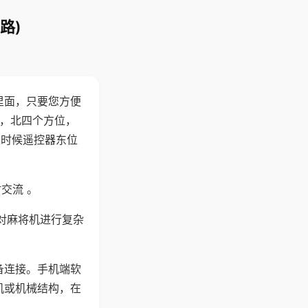
路)
里面，只要您方便
西，北四个方位，
这时候遥控器东位
交流 。
对麻将机进行复杂
备连接。手机端软
机或机械结构，在