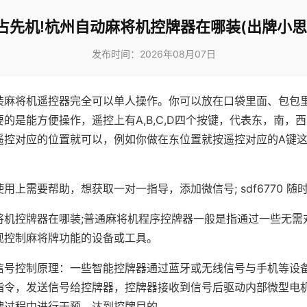
占先机!杭州自动麻将机控牌器在哪装(出牌小思
发布时间：2026年08月07日
装麻将机遥控器完全可以单人操作。你可以放在口袋里面、包包
的是能方便操作，遥控上有A,B,C,D四个按键，代表东，南，
遥控对应的位置就可以，例如你做在东位置就按遥控对应的A键
。
用上需要帮助，想获取一对一指导，添加微信号; sdf6770 随时
将机控牌器在哪装;普通麻将机程序控牌器一般是指通过一些无需
现控制麻将牌功能的设备或工具。
信号控制原理：一些智能控牌器通过蓝牙或无线信号与手机等设
指令，发送信号给控牌器，控牌器接收到信号后驱动内部微型电
牌过程中进行干预，达到控牌目的。