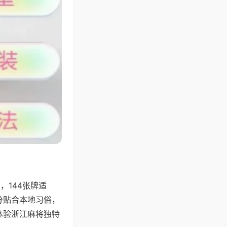
144张牌适
分贴合本地习俗，
体验浙江麻将独特