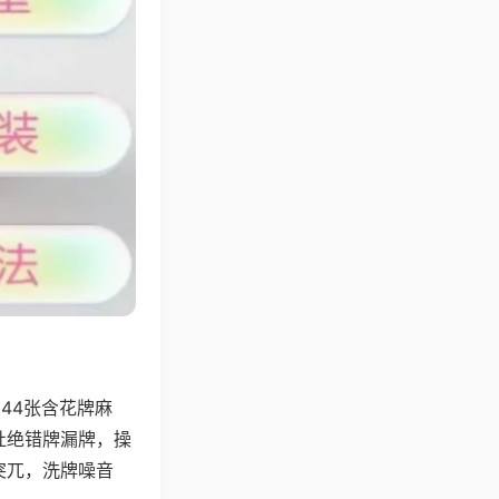
44张含花牌麻
杜绝错牌漏牌，操
突兀，洗牌噪音