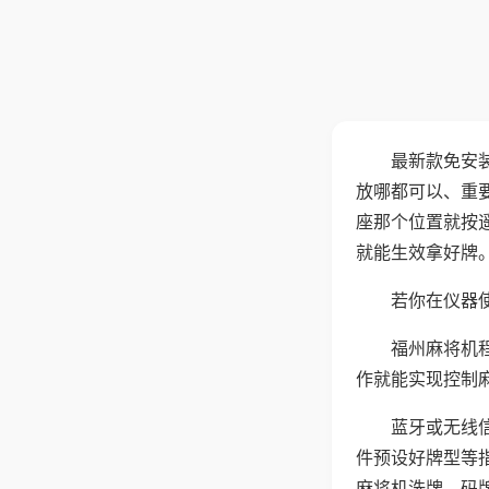
最新款免安
放哪都可以、重要
座那个位置就按
就能生效拿好牌
若你在仪器使
福州麻将机
作就能实现控制
蓝牙或无线
件预设好牌型等
麻将机洗牌、码