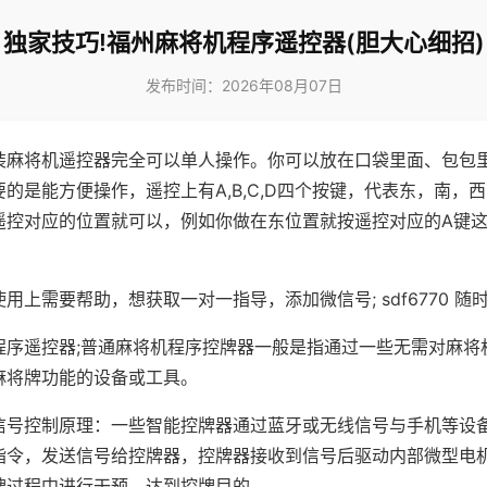
独家技巧!福州麻将机程序遥控器(胆大心细招)
发布时间：2026年08月07日
装麻将机遥控器完全可以单人操作。你可以放在口袋里面、包包
的是能方便操作，遥控上有A,B,C,D四个按键，代表东，南，
遥控对应的位置就可以，例如你做在东位置就按遥控对应的A键
。
用上需要帮助，想获取一对一指导，添加微信号; sdf6770 随时
程序遥控器;普通麻将机程序控牌器一般是指通过一些无需对麻将
麻将牌功能的设备或工具。
信号控制原理：一些智能控牌器通过蓝牙或无线信号与手机等设
指令，发送信号给控牌器，控牌器接收到信号后驱动内部微型电
牌过程中进行干预，达到控牌目的。