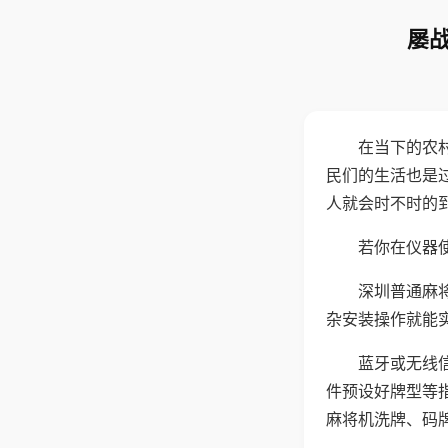
屡战
在当下的农
民们的生活也是
人就会时不时的
若你在仪器使
深圳普通麻
杂安装操作就能
蓝牙或无线
件预设好牌型等
麻将机洗牌、码