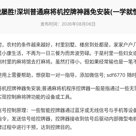
屡胜!深圳普通麻将机控牌神器免安装(一学就
发布时间：2026年08月06日
村，农村的条件越来越好，村里别墅、楼房到处都是，家家户户
过小康生活，不再为一日三餐为而奔波劳碌。于是村里一些妇女
到村里的麻将馆去打麻将。虽然打得小，但如果经常输也是一笔
用上需要帮助，想获取一对一指导，添加微信号; sdf6770 随时
将机控牌神器免安装;普通麻将机程序控牌器一般是指通过一些无
实现控制麻将牌功能的设备或工具。
信号控制原理：一些智能控牌器通过蓝牙或无线信号与手机等设
指令，发送信号给控牌器，控牌器接收到信号后驱动内部微型电
牌过程中进行干预，达到控牌目的。