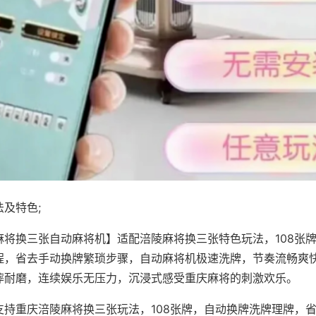
及特色;
麻将换三张自动麻将机】适配涪陵麻将换三张特色玩法，108张
程，省去手动换牌繁琐步骤，自动麻将机极速洗牌，节奏流畅爽
摔耐磨，连续娱乐无压力，沉浸式感受重庆麻将的刺激欢乐。
支持重庆涪陵麻将换三张玩法，108张牌，自动换牌洗牌理牌，