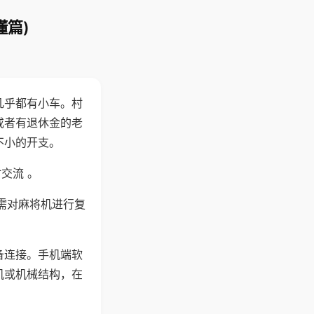
懂篇)
几乎都有小车。村
或者有退休金的老
不小的开支。
交流 。
需对麻将机进行复
备连接。手机端软
机或机械结构，在