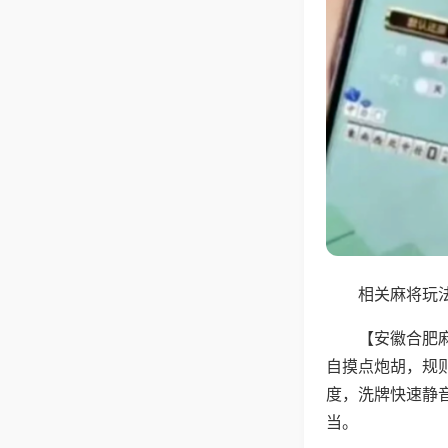
相关麻将玩法
【安徽合肥
自摸点炮胡，规
度，洗牌快速静
当。