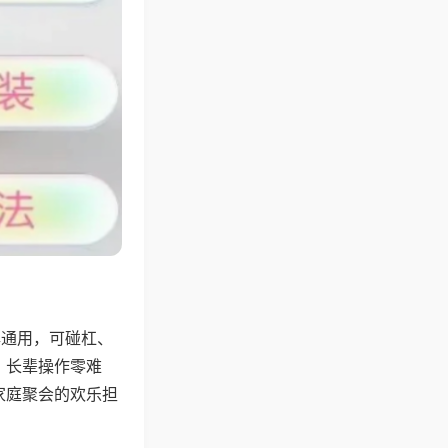
牌通用，可碰杠、
，长辈操作零难
家庭聚会的欢乐担