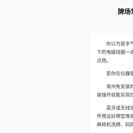
牌场
你以为是手
下的电磁线圈一
点炮。
若你在仪器使
常州免安装
装操作就能实现
蓝牙或无线
件预设好牌型等
麻将机洗牌、码