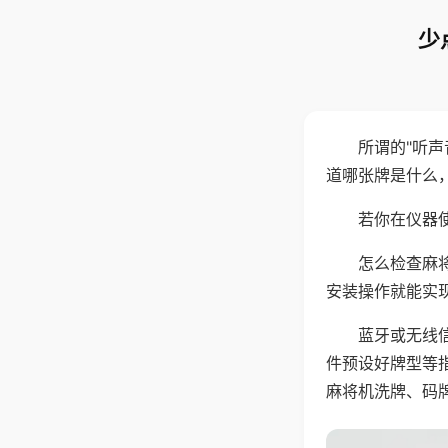
少
所谓的"听
道哪张牌是什么
若你在仪器使
怎么检查麻
安装操作就能实
蓝牙或无线
件预设好牌型等
麻将机洗牌、码