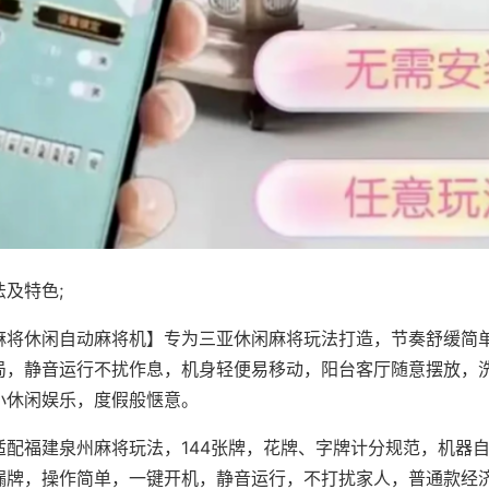
及特色;
麻将休闲自动麻将机】专为三亚休闲麻将玩法打造，节奏舒缓简
局，静音运行不扰作息，机身轻便易移动，阳台客厅随意摆放，
小休闲娱乐，度假般惬意。
适配福建泉州麻将玩法，144张牌，花牌、字牌计分规范，机器
漏牌，操作简单，一键开机，静音运行，不打扰家人，普通款经