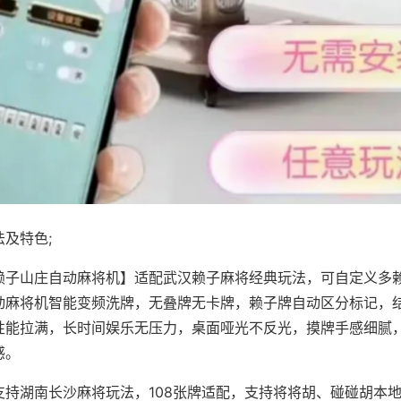
及特色;
赖子山庄自动麻将机】适配武汉赖子麻将经典玩法，可自定义多赖
动麻将机智能变频洗牌，无叠牌无卡牌，赖子牌自动区分标记，
性能拉满，长时间娱乐无压力，桌面哑光不反光，摸牌手感细腻
感。
支持湖南长沙麻将玩法，108张牌适配，支持将将胡、碰碰胡本