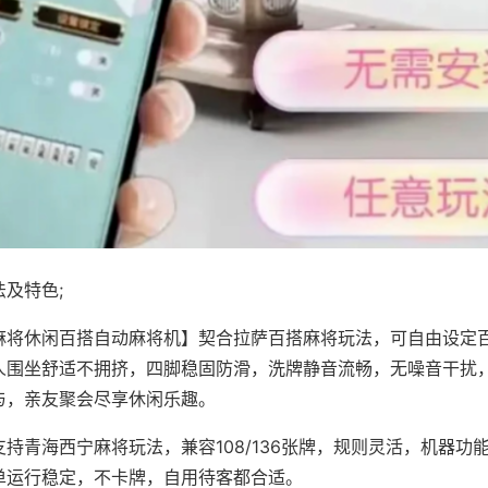
及特色;
麻将休闲百搭自动麻将机】契合拉萨百搭麻将玩法，可自由设定
人围坐舒适不拥挤，四脚稳固防滑，洗牌静音流畅，无噪音干扰
与，亲友聚会尽享休闲乐趣。
持青海西宁麻将玩法，兼容108/136张牌，规则灵活，机器功
单运行稳定，不卡牌，自用待客都合适。