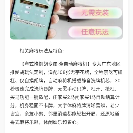
相关麻将玩法及特色;
【粤式推倒胡专属·全自动麻将机】专为广东地区
推倒胡玩法定制，适配108张无字花牌，全程禁吃可碰
杠、仅自摸胡牌，自动麻将机搭载静音洗牌机芯，30
秒极速完成洗牌叠牌，无需手动码牌，杠开、抢杠、
买马功能一键适配，庄家买2马闲家买1马自动结算计
分，机身稳固不卡牌，大字体麻将牌清晰易辨，老少
皆宜，亲友小聚、邻里消遣都能轻松开局，还原地道
粤式麻将乐趣，休闲娱乐超省心。