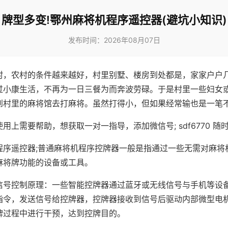
牌型多变!鄂州麻将机程序遥控器(避坑小知识)
发布时间：2026年08月07日
村，农村的条件越来越好，村里别墅、楼房到处都是，家家户户
过小康生活，不再为一日三餐为而奔波劳碌。于是村里一些妇女
到村里的麻将馆去打麻将。虽然打得小，但如果经常输也是一笔
用上需要帮助，想获取一对一指导，添加微信号; sdf6770 随时
程序遥控器;普通麻将机程序控牌器一般是指通过一些无需对麻将
麻将牌功能的设备或工具。
信号控制原理：一些智能控牌器通过蓝牙或无线信号与手机等设
指令，发送信号给控牌器，控牌器接收到信号后驱动内部微型电
牌过程中进行干预，达到控牌目的。