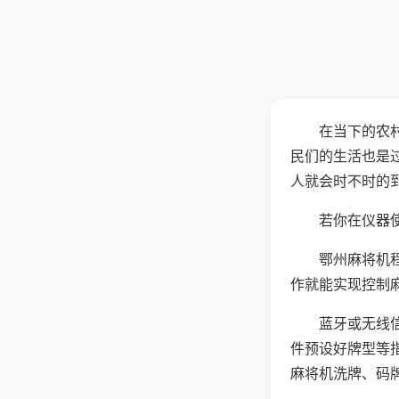
在当下的农
民们的生活也是
人就会时不时的
若你在仪器使
鄂州麻将机
作就能实现控制
蓝牙或无线
件预设好牌型等
麻将机洗牌、码