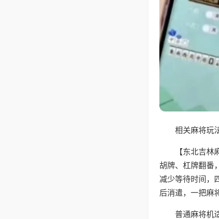
相关麻将玩法
【东北吉林
胡牌、杠牌翻番
减少等待时间，
后消遣，一把麻
普通麻将机