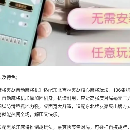
及特色;
麻将夹胡自动麻将机】适配东北吉林夹胡核心麻将玩法，136张
，自动麻将机加厚加固机身，抗造耐用，应对高强度对局毫无压
四脚防滑垫抓地力强，桌面宽大舒适，适配东北牌友豪爽出牌方
将就能热闹全场，解压又快乐。
适配黑龙江麻将推倒胡玩法，豪爽快节奏对局，可碰杠自摸胡牌