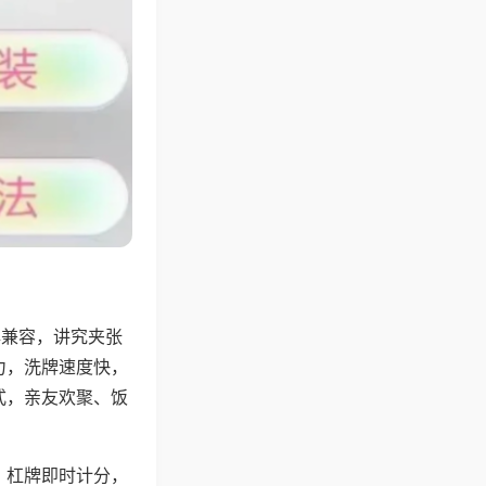
牌兼容，讲究夹张
力，洗牌速度快，
式，亲友欢聚、饭
，杠牌即时计分，