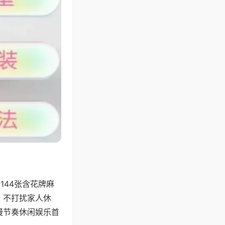
144张含花牌麻
，不打扰家人休
慢节奏休闲娱乐首