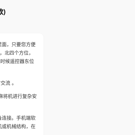
)
里面，只要您方便
西，北四个方位，
这时候遥控器东位
交流 。
麻将机进行复杂安
备连接。手机端软
机或机械结构，在