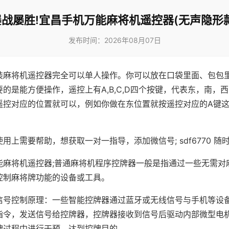
屡战屡胜!宜昌手机万能麻将机遥控器(无声隐形款
发布时间：2026年08月07日
装麻将机遥控器完全可以单人操作。你可以放在口袋里面、包包
的是能方便操作，遥控上有A,B,C,D四个按键，代表东，南，
遥控对应的位置就可以，例如你做在东位置就按遥控对应的A键
。
用上需要帮助，想获取一对一指导，添加微信号; sdf6770 随时
能麻将机遥控器;普通麻将机程序控牌器一般是指通过一些无需对
控制麻将牌功能的设备或工具。
信号控制原理：一些智能控牌器通过蓝牙或无线信号与手机等设
指令，发送信号给控牌器，控牌器接收到信号后驱动内部微型电
牌过程中进行干预，达到控牌目的。