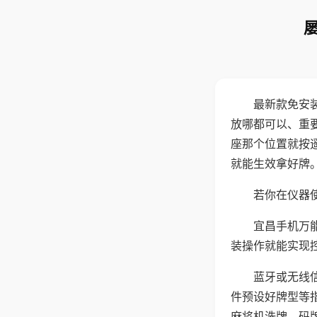
最新款免安
放哪都可以、重要
座那个位置就按
就能生效拿好牌
若你在仪器使
宜昌手机万
装操作就能实现
蓝牙或无线
件预设好牌型等
麻将机洗牌、码