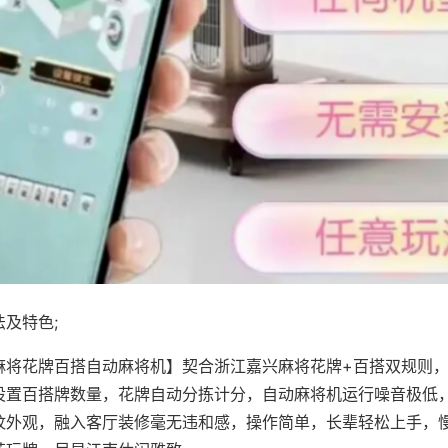
及特色;
麻将花牌百搭自动麻将机】契合浙江嘉兴麻将花牌+百搭双规则，
设置百搭牌数量，花牌自动分拣计分，自动麻将机运行噪音极低
纹外观，融入客厅装修毫无违和感，操作简单，长辈轻松上手，