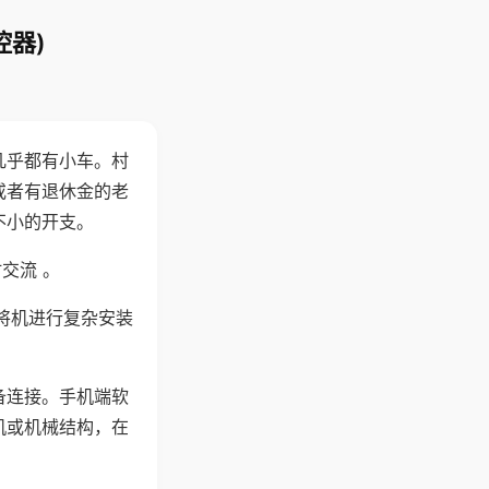
控器)
几乎都有小车。村
或者有退休金的老
不小的开支。
交流 。
将机进行复杂安装
备连接。手机端软
机或机械结构，在