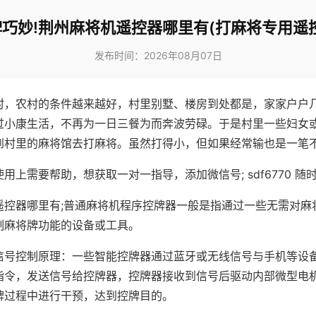
巧妙!荆州麻将机遥控器哪里有(打麻将专用遥
发布时间：2026年08月07日
村，农村的条件越来越好，村里别墅、楼房到处都是，家家户户
过小康生活，不再为一日三餐为而奔波劳碌。于是村里一些妇女
到村里的麻将馆去打麻将。虽然打得小，但如果经常输也是一笔
用上需要帮助，想获取一对一指导，添加微信号; sdf6770 随时
遥控器哪里有;普通麻将机程序控牌器一般是指通过一些无需对麻
制麻将牌功能的设备或工具。
信号控制原理：一些智能控牌器通过蓝牙或无线信号与手机等设
指令，发送信号给控牌器，控牌器接收到信号后驱动内部微型电
牌过程中进行干预，达到控牌目的。