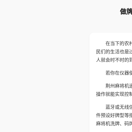
做牌
在当下的农
民们的生活也是
人就会时不时的
若你在仪器使
荆州麻将机
操作就能实现控
蓝牙或无线
件预设好牌型等
麻将机洗牌、码