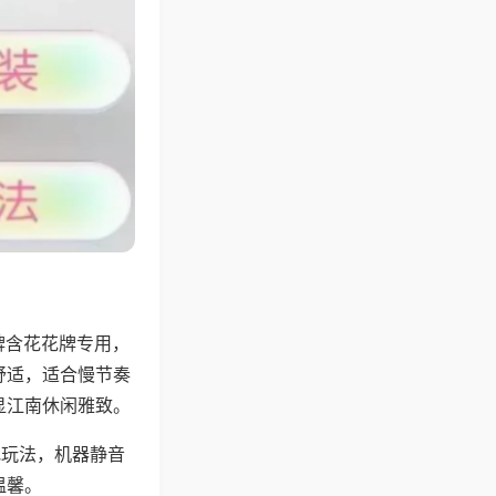
牌含花花牌专用，
舒适，适合慢节奏
显江南休闲雅致。
地玩法，机器静音
温馨。