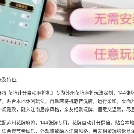
及特色;
麻将·花牌计分自动麻将机】专为苏州花牌麻将玩法定制，144张
倍，贴合本地休闲玩法，自动麻将机静音洗牌，运行柔和，桌面
外观雅致，融入江南居家风格，亲友相聚玩牌，惬意又温馨，尽
适配苏州花牌麻将，144张牌专用，花牌自动计分翻倍，贴合本
，适合慢节奏娱乐，外观雅致融入江南风格，亲友相聚玩牌惬意