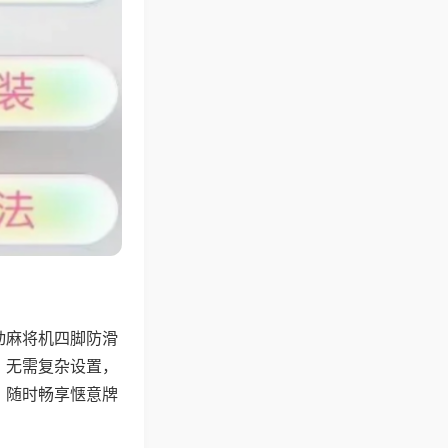
动麻将机四脚防滑
，无需复杂设置，
，随时畅享惬意牌