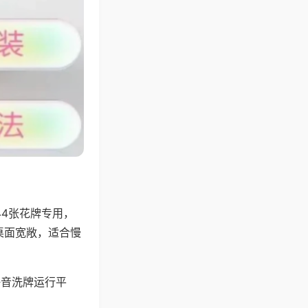
44张花牌专用，
桌面宽敞，适合慢
静音洗牌运行平