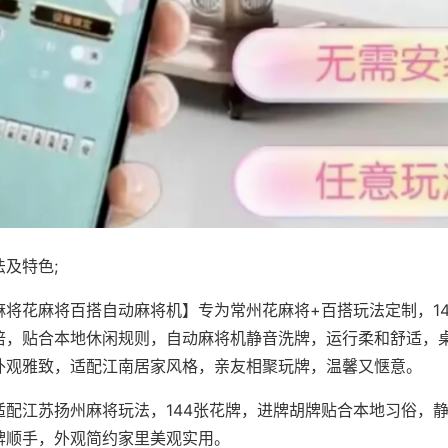
及特色;
麻将花麻将百搭自动麻将机】专为常州花麻将+百搭玩法定制，1
倍，贴合本地休闲规则，自动麻将机静音洗牌，运行柔和舒适，
外观雅致，适配江南居家风格，亲友相聚玩牌，温馨又惬意。
适配江苏扬州麻将玩法，144张花牌，进牌胡牌贴合本地习俗，
牌顺手，外观简约家里美观实用。