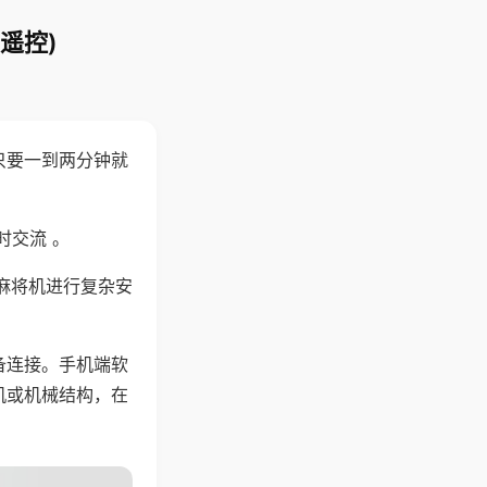
遥控)
只要一到两分钟就
。
时交流 。
麻将机进行复杂安
备连接。手机端软
机或机械结构，在