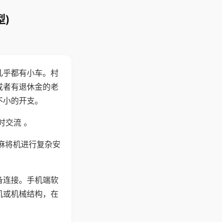
)
几乎都有小车。村
或者有退休金的老
不小的开支。
时交流 。
麻将机进行复杂安
备连接。手机端软
机或机械结构，在