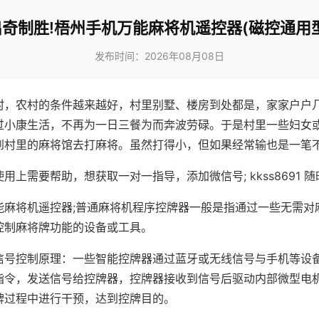
出奇制胜!梧州手机万能麻将机遥控器(磁控通用型
发布时间：2026年08月08日
村，农村的条件越来越好，村里别墅、楼房到处都是，家家户户
过小康生活，不再为一日三餐为而奔波劳碌。于是村里一些妇女
到村里的麻将馆去打麻将。虽然打得小，但如果经常输也是一笔
用上需要帮助，想获取一对一指导，添加微信号; kkss8691 随
能麻将机遥控器;普通麻将机程序控牌器一般是指通过一些无需对
控制麻将牌功能的设备或工具。
信号控制原理：一些智能控牌器通过蓝牙或无线信号与手机等设
指令，发送信号给控牌器，控牌器接收到信号后驱动内部微型电
牌过程中进行干预，达到控牌目的。