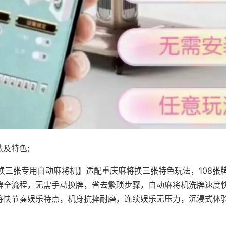
及特色;
·换三张专用自动麻将机】适配重庆麻将换三张特色玩法，108张
牌全流程，无需手动换牌，省去繁琐步骤，自动麻将机洗牌速度
将快节奏娱乐特点，机身抗摔耐磨，连续娱乐无压力，沉浸式体