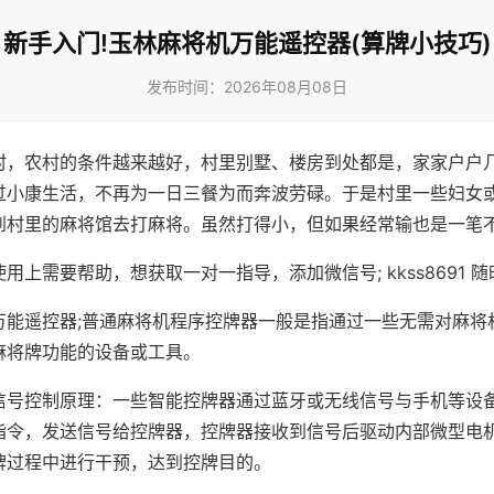
新手入门!玉林麻将机万能遥控器(算牌小技巧)
发布时间：2026年08月08日
村，农村的条件越来越好，村里别墅、楼房到处都是，家家户户
过小康生活，不再为一日三餐为而奔波劳碌。于是村里一些妇女
到村里的麻将馆去打麻将。虽然打得小，但如果经常输也是一笔
用上需要帮助，想获取一对一指导，添加微信号; kkss8691 随
万能遥控器;普通麻将机程序控牌器一般是指通过一些无需对麻将
麻将牌功能的设备或工具。
信号控制原理：一些智能控牌器通过蓝牙或无线信号与手机等设
指令，发送信号给控牌器，控牌器接收到信号后驱动内部微型电
牌过程中进行干预，达到控牌目的。