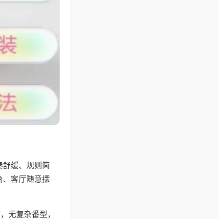
奏舒缓、规则简
台、客厅随意摆
可，无复杂番型，