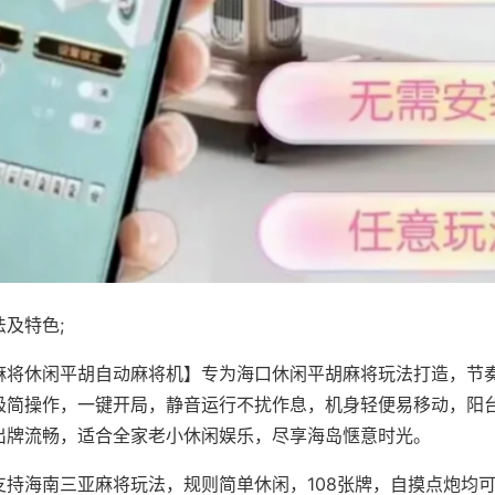
及特色;
麻将休闲平胡自动麻将机】专为海口休闲平胡麻将玩法打造，节
极简操作，一键开局，静音运行不扰作息，机身轻便易移动，阳
出牌流畅，适合全家老小休闲娱乐，尽享海岛惬意时光。
支持海南三亚麻将玩法，规则简单休闲，108张牌，自摸点炮均