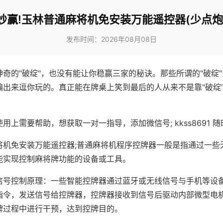
妙赢!玉林普通麻将机免安装万能遥控器(少点炮
发布时间：2026年08月08日
神奇的"破绽"，也没有能让你稳赢三家的秘诀。那些所谓的"破绽
编出来逗你玩的。真正能在牌桌上笑到最后的人从来不是靠"破绽
用上需要帮助，想获取一对一指导，添加微信号; kkss8691 随
将机免安装万能遥控器;普通麻将机程序控牌器一般是指通过一些
能实现控制麻将牌功能的设备或工具。
信号控制原理：一些智能控牌器通过蓝牙或无线信号与手机等设
指令，发送信号给控牌器，控牌器接收到信号后驱动内部微型电
牌过程中进行干预，达到控牌目的。