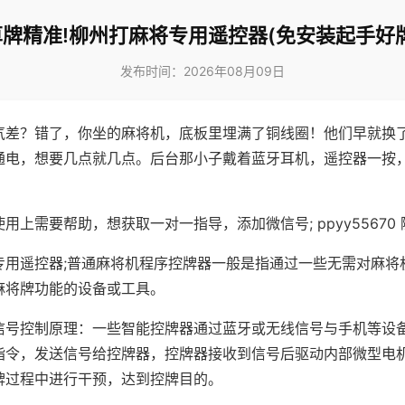
算牌精准!柳州打麻将专用遥控器(免安装起手好牌
发布时间：2026年08月09日
气差？错了，你坐的麻将机，底板里埋满了铜线圈！他们早就换
通电，想要几点就几点。后台那小子戴着蓝牙耳机，遥控器一按
用上需要帮助，想获取一对一指导，添加微信号; ppyy55670 
专用遥控器;普通麻将机程序控牌器一般是指通过一些无需对麻将
麻将牌功能的设备或工具。
信号控制原理：一些智能控牌器通过蓝牙或无线信号与手机等设
指令，发送信号给控牌器，控牌器接收到信号后驱动内部微型电
牌过程中进行干预，达到控牌目的。