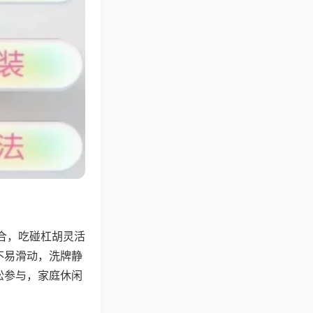
合，吃碰杠胡灵活
不易滑动，洗牌静
松参与，家庭休闲