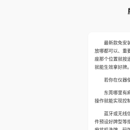
最新款免安
放哪都可以、重要
座那个位置就按
就能生效拿好牌
若你在仪器使
东莞哪里有
操作就能实现控
蓝牙或无线
件预设好牌型等
麻将机洗牌、码