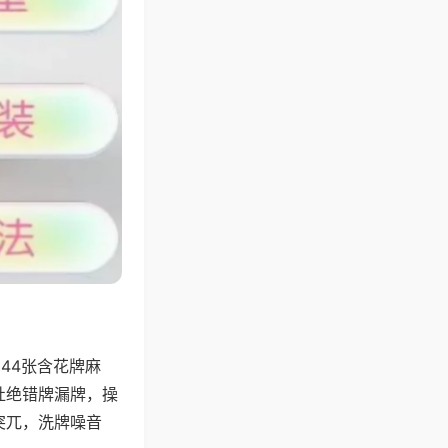
44张含花牌麻
杜绝错牌漏牌，操
突兀，洗牌噪音