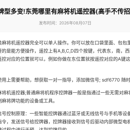
牌型多变!东莞哪里有麻将机遥控器(高手不传招
发布时间：2026年08月07日
装麻将机遥控器完全可以单人操作。你可以放在口袋里面、包包
的是能方便操作，遥控上有A,B,C,D四个按键，代表东，南，
遥控对应的位置就可以，例如你做在东位置就按遥控对应的A键
。
用上需要帮助，想获取一对一指导，添加微信号; sdf6770 随时
麻将机遥控器;普通麻将机程序控牌器一般是指通过一些无需对麻
制麻将牌功能的设备或工具。
信号控制原理：一些智能控牌器通过蓝牙或无线信号与手机等设
指令，发送信号给控牌器，控牌器接收到信号后驱动内部微型电
牌过程中进行干预，达到控牌目的。