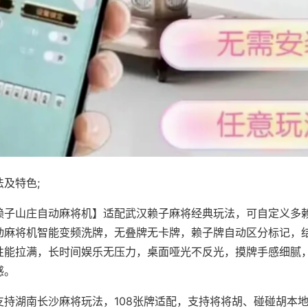
及特色;
赖子山庄自动麻将机】适配武汉赖子麻将经典玩法，可自定义多赖
动麻将机智能变频洗牌，无叠牌无卡牌，赖子牌自动区分标记，
性能拉满，长时间娱乐无压力，桌面哑光不反光，摸牌手感细腻
感。
支持湖南长沙麻将玩法，108张牌适配，支持将将胡、碰碰胡本