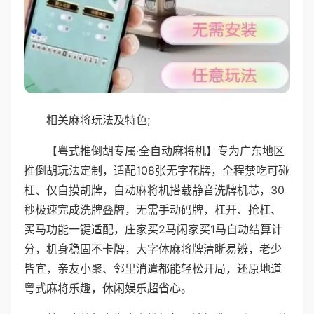
相关麻将玩法及特色;
【粤式推倒胡专属·全自动麻将机】专为广东地区
推倒胡玩法定制，适配108张无字花牌，全程禁吃可碰
杠、仅自摸胡牌，自动麻将机搭载静音洗牌机芯，30
秒极速完成洗牌叠牌，无需手动码牌，杠开、抢杠、
买马功能一键适配，庄家买2马闲家买1马自动结算计
分，机身稳固不卡牌，大字体麻将牌清晰易辨，老少
皆宜，亲友小聚、邻里消遣都能轻松开局，还原地道
粤式麻将乐趣，休闲娱乐超省心。