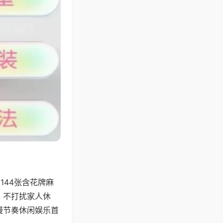
144张含花牌麻
，不打扰家人休
慢节奏休闲娱乐首