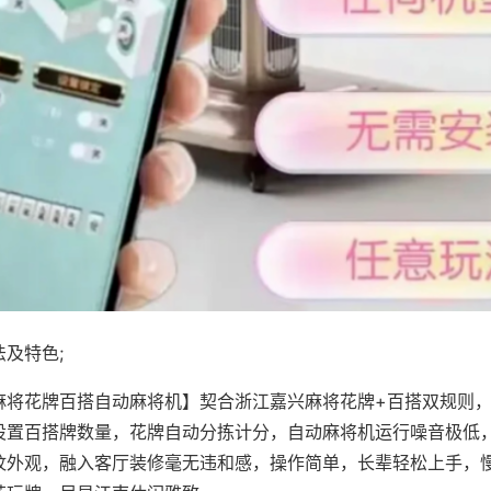
及特色;
麻将花牌百搭自动麻将机】契合浙江嘉兴麻将花牌+百搭双规则，
设置百搭牌数量，花牌自动分拣计分，自动麻将机运行噪音极低
纹外观，融入客厅装修毫无违和感，操作简单，长辈轻松上手，