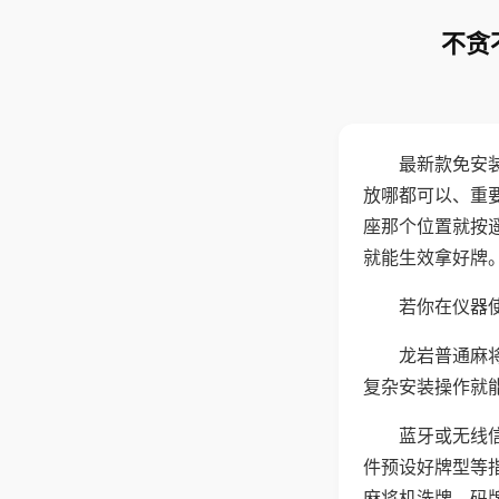
不贪
最新款免安
放哪都可以、重要
座那个位置就按
就能生效拿好牌
若你在仪器使
龙岩普通麻
复杂安装操作就
蓝牙或无线
件预设好牌型等
麻将机洗牌、码