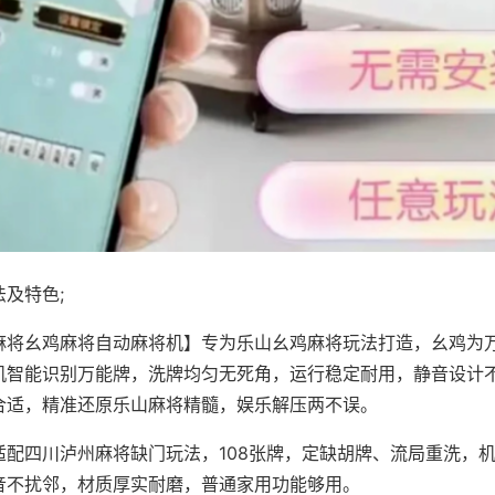
及特色;
麻将幺鸡麻将自动麻将机】专为乐山幺鸡麻将玩法打造，幺鸡为万
机智能识别万能牌，洗牌均匀无死角，运行稳定耐用，静音设计
合适，精准还原乐山麻将精髓，娱乐解压两不误。
适配四川泸州麻将缺门玩法，108张牌，定缺胡牌、流局重洗，
音不扰邻，材质厚实耐磨，普通家用功能够用。