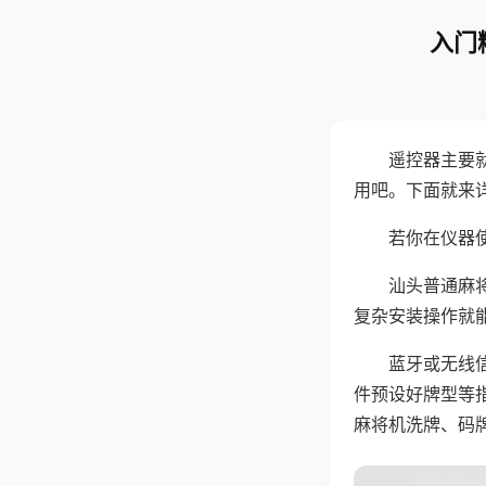
入门
遥控器主要
用吧。下面就来
若你在仪器使
汕头普通麻
复杂安装操作就
蓝牙或无线
件预设好牌型等
麻将机洗牌、码