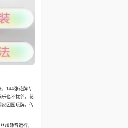
，144张花牌专
娱乐也不扰邻，花
阖家团圆玩牌，传
机器超静音运行，