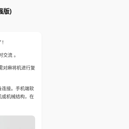
强版)
了！
时交流 。
需对麻将机进行复
备连接。手机端软
机或机械结构，在