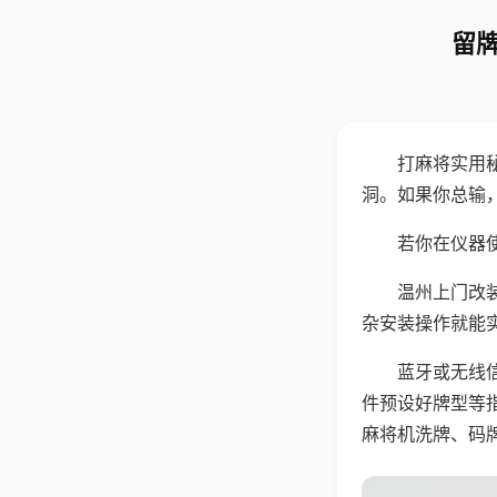
留牌
打麻将实用
洞。如果你总输
若你在仪器使
温州上门改
杂安装操作就能
蓝牙或无线
件预设好牌型等
麻将机洗牌、码