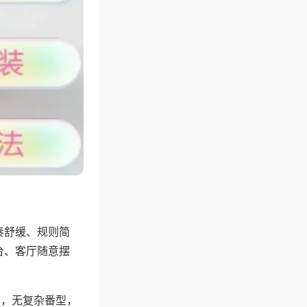
奏舒缓、规则简
台、客厅随意摆
可，无复杂番型，