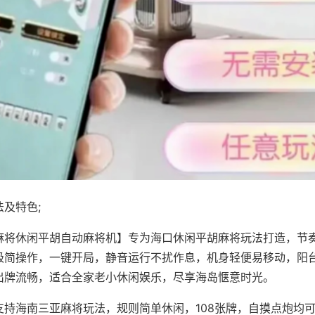
及特色;
麻将休闲平胡自动麻将机】专为海口休闲平胡麻将玩法打造，节
极简操作，一键开局，静音运行不扰作息，机身轻便易移动，阳
出牌流畅，适合全家老小休闲娱乐，尽享海岛惬意时光。
支持海南三亚麻将玩法，规则简单休闲，108张牌，自摸点炮均