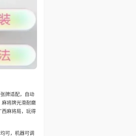
8张牌适配，自动
，麻将牌光滑耐磨
广西麻将局，玩得
胡均可，机器可调