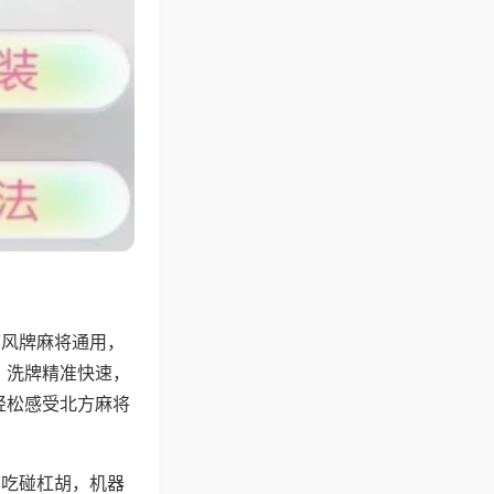
带风牌麻将通用，
，洗牌精准快速，
轻松感受北方麻将
可吃碰杠胡，机器