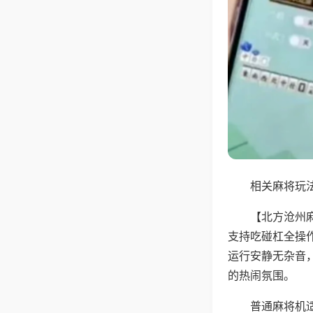
相关麻将玩法
【北方沧州
支持吃碰杠全操
运行安静无杂音
的热闹氛围。
普通麻将机