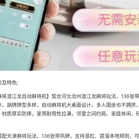
及特色;
麻将混江龙自动麻将机】契合河北沧州混江龙麻将玩法，136张
作，胡牌牌型多样，自动麻将机大桌面设计，多人围坐也不拥挤
，材质厚实防摔，家用耐用性拉满，邻里之间约局、家庭休闲，
适配天津麻将玩法，136张带风牌，支持混杠、提溜本地规则，