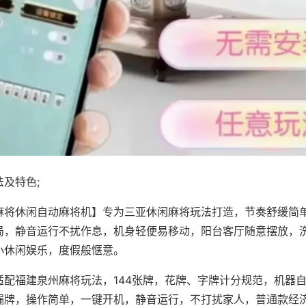
及特色;
麻将休闲自动麻将机】专为三亚休闲麻将玩法打造，节奏舒缓简
局，静音运行不扰作息，机身轻便易移动，阳台客厅随意摆放，
小休闲娱乐，度假般惬意。
适配福建泉州麻将玩法，144张牌，花牌、字牌计分规范，机器
漏牌，操作简单，一键开机，静音运行，不打扰家人，普通款经