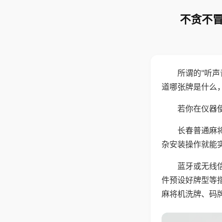
不贪不冒
所谓的"听
道哪张牌是什么
若你在仪器使
长春普通麻
杂安装操作就能
蓝牙或无线
件预设好牌型等
麻将机洗牌、码