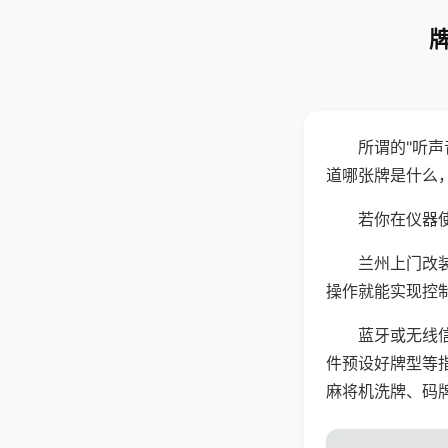
所谓的"听
道哪张牌是什么
若你在仪器使
兰州上门改
操作就能实现控
蓝牙或无线
件预设好牌型等
麻将机洗牌、码