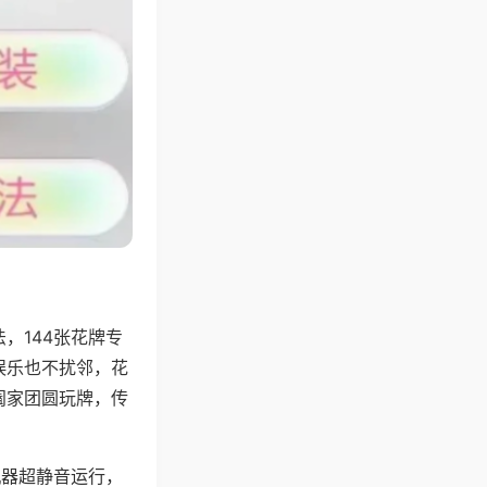
，144张花牌专
娱乐也不扰邻，花
阖家团圆玩牌，传
机器超静音运行，