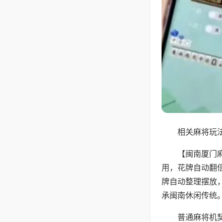
相关麻将玩法
【闽南厦门
用，花牌自动翻
牌自动整理摆放
承闽南休闲传统
普通麻将机