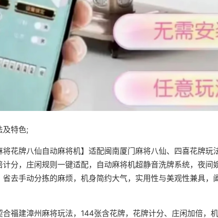
及特色;
麻将花牌八仙自动麻将机】适配闽南厦门麻将八仙、四喜花牌玩法
倍计分，庄闲规则一键适配，自动麻将机超静音洗牌系统，夜间
，省去手动分拣的麻烦，机身简约大气，实用性与美观性兼具，
。
契合福建漳州麻将玩法，144张含花牌，花牌计分、庄闲加倍，