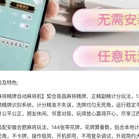
及特色;
麻将精牌自动麻将机】契合南昌麻将精牌、正精副精计分玩法，1
地精牌识别系统，计分精准不失误，洗牌均匀无死角，运行稳定
计公平公正，朋友休闲、邻里对局，玩得放心赢得开心，尽享江
适配安徽合肥麻将玩法，144张带花牌，花牌算番数，贴合本地
死角，不卡牌，操作极简，开机即用，不用复杂调试，外观简约