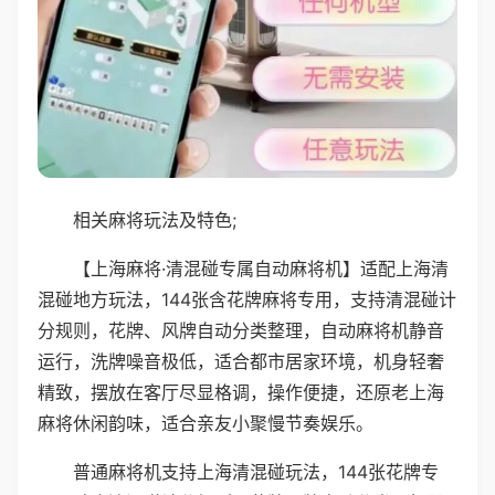
相关麻将玩法及特色;
【上海麻将·清混碰专属自动麻将机】适配上海清
混碰地方玩法，144张含花牌麻将专用，支持清混碰计
分规则，花牌、风牌自动分类整理，自动麻将机静音
运行，洗牌噪音极低，适合都市居家环境，机身轻奢
精致，摆放在客厅尽显格调，操作便捷，还原老上海
麻将休闲韵味，适合亲友小聚慢节奏娱乐。
普通麻将机支持上海清混碰玩法，144张花牌专