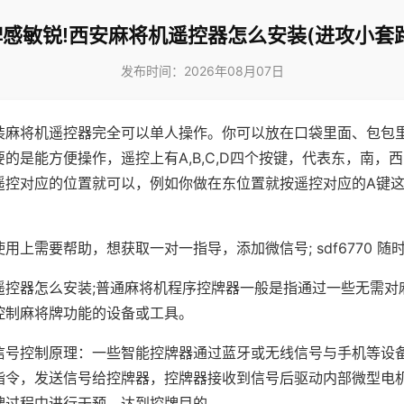
牌感敏锐!西安麻将机遥控器怎么安装(进攻小套路
发布时间：2026年08月07日
装麻将机遥控器完全可以单人操作。你可以放在口袋里面、包包
的是能方便操作，遥控上有A,B,C,D四个按键，代表东，南，
遥控对应的位置就可以，例如你做在东位置就按遥控对应的A键
。
用上需要帮助，想获取一对一指导，添加微信号; sdf6770 随时
遥控器怎么安装;普通麻将机程序控牌器一般是指通过一些无需对
控制麻将牌功能的设备或工具。
信号控制原理：一些智能控牌器通过蓝牙或无线信号与手机等设
指令，发送信号给控牌器，控牌器接收到信号后驱动内部微型电
牌过程中进行干预，达到控牌目的。