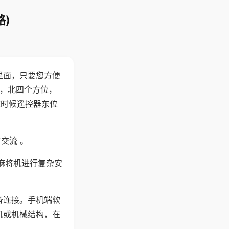
)
里面，只要您方便
西，北四个方位，
这时候遥控器东位
交流 。
麻将机进行复杂安
备连接。手机端软
机或机械结构，在