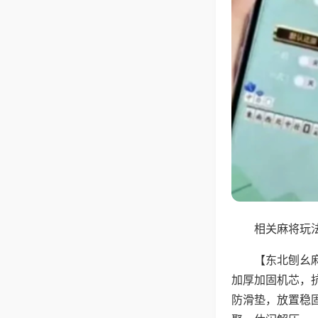
相关麻将玩法
【东北刨幺
加厚加固机芯，
防滑垫，放置稳