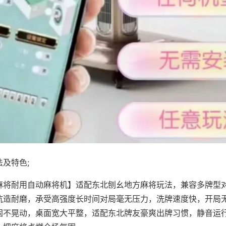
及特色;
麻将耐用自动麻将机】适配东北刨幺地方麻将玩法，兼容多牌型
抗造耐磨，承受高强度长时间对局毫无压力，洗牌速度快，开局
固不晃动，桌面宽大平整，适配东北牌友豪爽出牌习惯，静音运