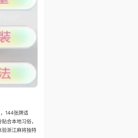
144张牌适
分贴合本地习俗，
体验浙江麻将独特