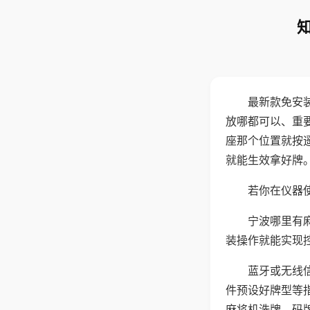
最新款免安
放哪都可以、重要
座那个位置就按
就能生效拿好牌
若你在仪器使
宁波哪里有
装操作就能实现
蓝牙或无线
件预设好牌型等
麻将机洗牌、码