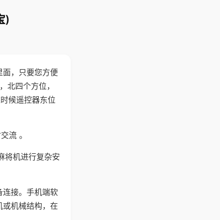
)
里面，只要您方便
西，北四个方位，
这时候遥控器东位
交流 。
麻将机进行复杂安
备连接。手机端软
机或机械结构，在