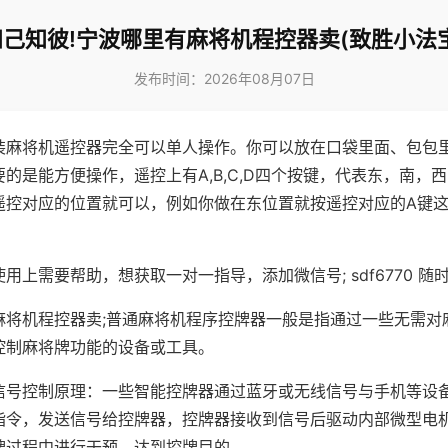
知己知彼!宁波哪里有麻将机程控器卖(致胜小法宝
发布时间：2026年08月07日
装麻将机遥控器完全可以单人操作。你可以放在口袋里面、包包
的是能方便操作，遥控上有A,B,C,D四个按键，代表东，南，
遥控对应的位置就可以，例如你做在东位置就按遥控对应的A键
。
用上需要帮助，想获取一对一指导，添加微信号; sdf6770 随时
麻将机程控器卖;普通麻将机程序控牌器一般是指通过一些无需对
控制麻将牌功能的设备或工具。
信号控制原理：一些智能控牌器通过蓝牙或无线信号与手机等设
指令，发送信号给控牌器，控牌器接收到信号后驱动内部微型电
牌过程中进行干预，达到控牌目的。