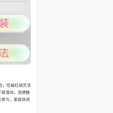
合，吃碰杠胡灵活
不易滑动，洗牌静
松参与，家庭休闲