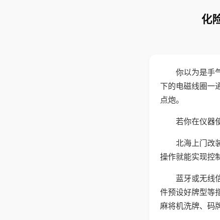
化
你以为是手
下的电磁线圈一
点炮。
若你在仪器使
北海上门改
操作就能实现控
蓝牙或无线
件预设好牌型等
麻将机洗牌、码