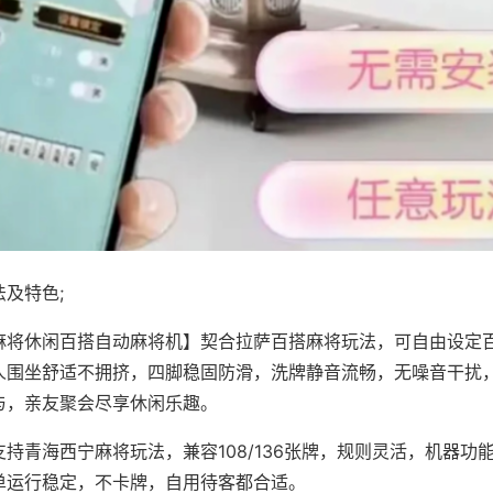
及特色;
麻将休闲百搭自动麻将机】契合拉萨百搭麻将玩法，可自由设定
人围坐舒适不拥挤，四脚稳固防滑，洗牌静音流畅，无噪音干扰
与，亲友聚会尽享休闲乐趣。
持青海西宁麻将玩法，兼容108/136张牌，规则灵活，机器功
单运行稳定，不卡牌，自用待客都合适。