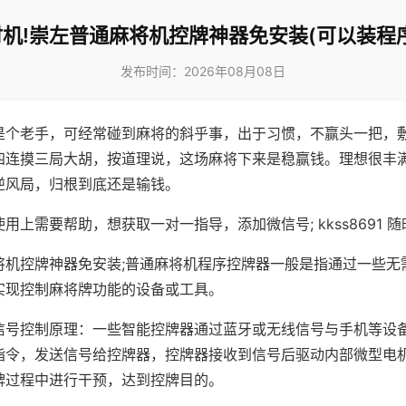
机!崇左普通麻将机控牌神器免安装(可以装程
发布时间：2026年08月08日
是个老手，可经常碰到麻将的斜乎事，出于习惯，不赢头一把，
四连摸三局大胡，按道理说，这场麻将下来是稳赢钱。理想很丰
逆风局，归根到底还是输钱。
用上需要帮助，想获取一对一指导，添加微信号; kkss8691 随
将机控牌神器免安装;普通麻将机程序控牌器一般是指通过一些无
实现控制麻将牌功能的设备或工具。
信号控制原理：一些智能控牌器通过蓝牙或无线信号与手机等设
指令，发送信号给控牌器，控牌器接收到信号后驱动内部微型电
牌过程中进行干预，达到控牌目的。