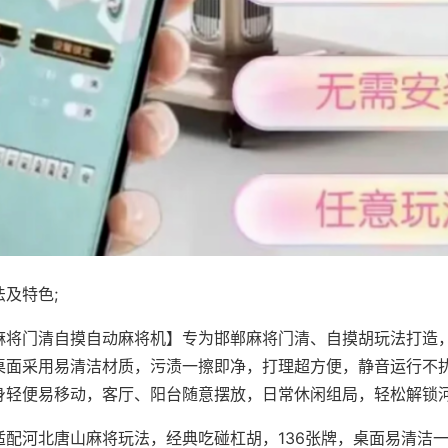
及特色;
麻将门清自摸自动麻将机】专为邯郸麻将门清、自摸胡玩法打造，
桌面采用易清洁材质，污渍一擦即净，打理超方便，静音运行不
身轻便易移动，客厅、阳台随意摆放，日常休闲组局，轻松解锁
适配河北唐山麻将玩法，经典吃碰杠胡，136张牌，桌面易清洁