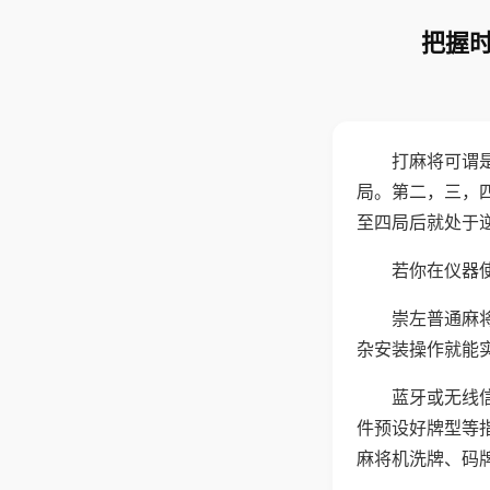
把握时
打麻将可谓
局。第二，三，
至四局后就处于
若你在仪器使
崇左普通麻
杂安装操作就能
蓝牙或无线
件预设好牌型等
麻将机洗牌、码