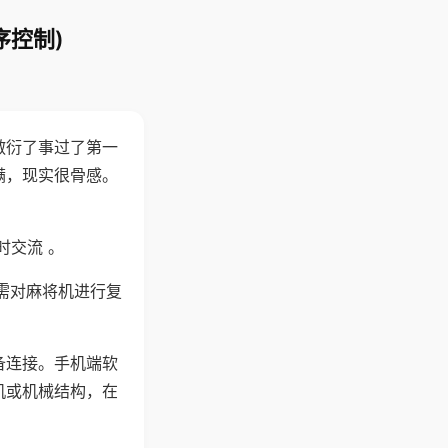
序控制)
敷衍了事过了第一
满，现实很骨感。
时交流 。
需对麻将机进行复
备连接。手机端软
机或机械结构，在