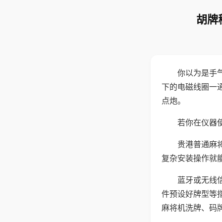
胡牌
你以为是手
下的电磁线圈一
点炮。
若你在仪器使
贵港普通麻
复杂安装操作就
蓝牙或无线
件预设好牌型等
麻将机洗牌、码